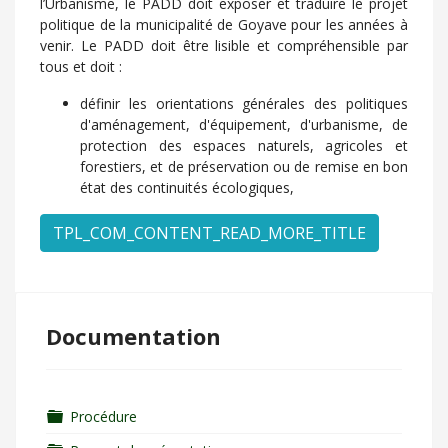
l’Urbanisme, le PADD doit exposer et traduire le projet
politique de la municipalité de Goyave pour les années à
venir. Le PADD doit être lisible et compréhensible par
tous et doit :
définir les orientations générales des politiques
d'aménagement, d'équipement, d'urbanisme, de
protection des espaces naturels, agricoles et
forestiers, et de préservation ou de remise en bon
état des continuités écologiques,
TPL_COM_CONTENT_READ_MORE_TITLE
Documentation
Folder
Procédure