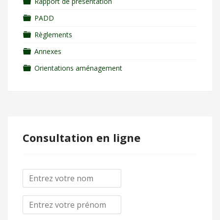
Folder
Rapport de présentation
Folder
PADD
Folder
Règlements
Folder
Annexes
Folder
Orientations aménagement
Consultation en ligne