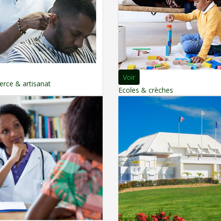
Voir
ce & artisanat
Ecoles & crèches